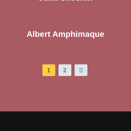
Albert Amphimaque
1
2