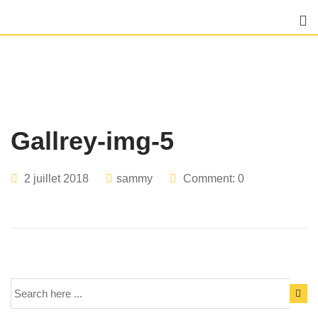
Skip
to
content
Gallrey-img-5
2 juillet 2018
sammy
Comment: 0